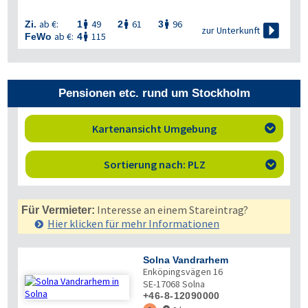
ab €:
49
61
96
Zi.
1
2
3




zur Unterkunft
ab €:
115
FeWo
4

Pensionen etc. rund um Stockholm
Kartenansicht Umgebung

Sortierung nach: PLZ

Interesse an einem Stareintrag?
Für Vermieter:
Hier klicken für mehr
Informationen
Solna Vandrarhem
Enköpingsvägen 16
SE-17068
Solna
+46-8-12090000