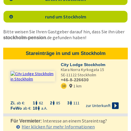
rund um Stockholm

Bitte weisen Sie Ihren Gastgeber darauf hin, dass Sie ihn über
.de
gefunden haben!
stockholm-pension
Stareinträge in und um Stockholm
City Lodge Stockholm
Klara Norra Kyrkogata 15
SE-11122
Stockholm
+46-8-226630
1 km
10

ab €:
62
85
111
Zi.
1
2
3




zur Unterkunft
ab €:
a.A.
FeWo
18

Interesse an einem Stareintrag?
Für Vermieter:
Hier klicken für mehr
Informationen