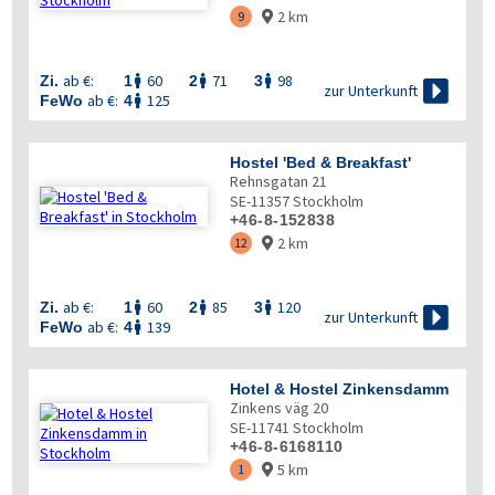
2 km
9

ab €:
60
71
98
Zi.
1
2
3




zur Unterkunft
ab €:
125
FeWo
4

Hostel 'Bed & Breakfast'
Rehnsgatan 21
SE-11357
Stockholm
+46-8-152838
2 km
12

ab €:
60
85
120
Zi.
1
2
3




zur Unterkunft
ab €:
139
FeWo
4

Hotel & Hostel Zinkensdamm
Zinkens väg 20
SE-11741
Stockholm
+46-8-6168110
5 km
1
