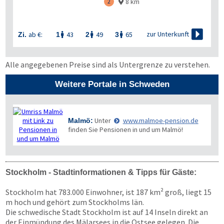
8 km
2


zur Unterkunft
ab €:
43
49
65
Zi.
1
2
3



Alle angegebenen Preise sind als Untergrenze zu verstehen.
Weitere Portale in Schweden
Unter
www.malmoe-pension.de
Malmö:
finden Sie Pensionen in und um Malmö!
Stockholm - Stadtinformationen & Tipps für Gäste:
Stockholm hat 783.000 Einwohner, ist 187 km² groß, liegt 15
m hoch und gehört zum Stockholms län.
Die schwedische Stadt Stockholm ist auf 14 Inseln direkt an
der Einmündung des Mälarsees in die Ostsee gelegen. Die