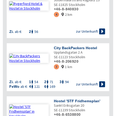
Södermälarstrand Kajplats 13
SE-11825
Stockholm
+46-8-840830
2 km
4


zur Unterkunft
ab €:
56
Zi.
2

City BackPackers Hostel
Upplandsgatan 2 A
SE-11123
Stockholm
+46-8-206920
1 km
3

ab €:
54
71
94
Zi.
1
2
3




zur Unterkunft
ab €:
121
169
FeWo
4
6


Hostel 'STF Fridhemsplan'
Sankt Eriksgatan 20
SE-11239
Stockholm
+46-8-6538800