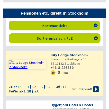
Pensionen etc. direkt in Stockholm
Kartenansicht

Sortierung nach: PLZ

City Lodge Stockholm
Klara Norra Kyrkogata 15
SE-11122
Stockholm
+46-8-226630
1 km
10

ab €:
62
85
111
Zi.
1
2
3




zur Unterkunft
ab €:
a.A.
FeWo
18

Rygerfjord Hotel & Hostel